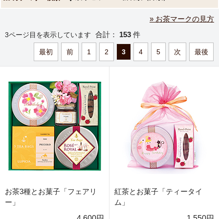
» お茶マークの見方
合計：
153
件
3ページ目を表示しています
最初
前
1
2
3
4
5
次
最後
お茶3種とお菓子「フェアリ
紅茶とお菓子「ティータイ
ー」
ム」
4,600円
1,550円