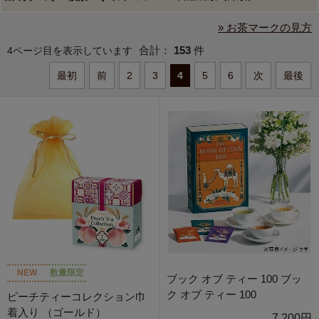
» お茶マークの見方
合計：
153
件
4ページ目を表示しています
最初
前
2
3
4
5
6
次
最後
NEW
数量限定
ブック オブ ティー 100 ブッ
ク オブ ティー 100
ピーチティーコレクション巾
着入り （ゴールド）
7,200円