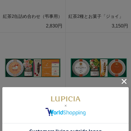
紅茶2缶詰め合わせ（弔事用）
紅茶2種とお菓子「ジョイ」
2,830円
3,150円
数量限定
紅茶2種とお菓子「スマイル」
紅茶2種とお菓子「木洩れ日
3,200円
（こもれび）」
4,050円