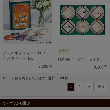
数量限定
ブック オブ ティー 100 ブッ
ク オブ ティー 100
お茶6種「アズユーライク」
7,200円
8,100円
合計：
29
件
1ページ目を表示しています
1
2
次
最後
カテゴリから選ぶ