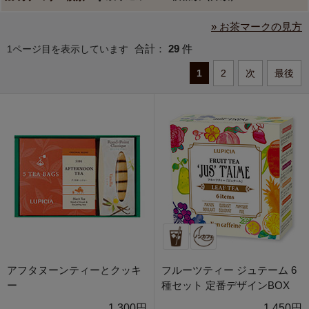
» お茶マークの見方
合計：
29
件
1ページ目を表示しています
1
2
次
最後
アフタヌーンティーとクッキ
フルーツティー ジュテーム 6
ー
種セット 定番デザインBOX
1,300円
1,450円