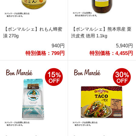
【ボンマルシェ】れもん蜂蜜
【ボンマルシェ】熊本県産 栗
漬 270g
渋皮煮 徳用 1.1kg
940円
5,940円
特別価格：799円
特別価格：4,455円