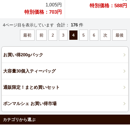
1,005円
特別価格：588円
特別価格：703円
合計：
176
件
4ページ目を表示しています
最初
前
2
3
4
5
6
次
最後
お買い得200gパック
大容量30個入ティーバッグ
通販限定！まとめ買いセット
ボンマルシェ お買い得市場
カテゴリから選ぶ