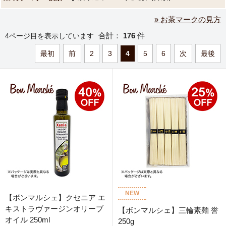
» お茶マークの見方
合計：
176
件
4ページ目を表示しています
最初
前
2
3
4
5
6
次
最後
NEW
【ボンマルシェ】クセニア エ
キストラヴァージンオリーブ
【ボンマルシェ】三輪素麺 誉
オイル 250ml
250g