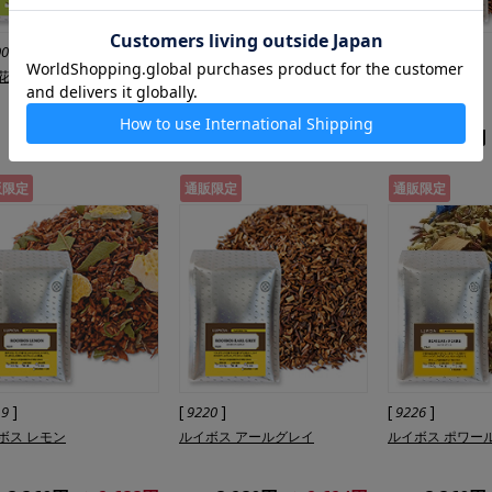
]
[
]
[
]
00
9000
9202
花茶
オーガニック ルイボス ナチュ
ピッコロ
ラル
2,720円
2,176円
3,000円
2,400円
3,520円
販限定
通販限定
通販限定
]
[
]
[
]
19
9220
9226
ボス レモン
ルイボス アールグレイ
ルイボス ポワー