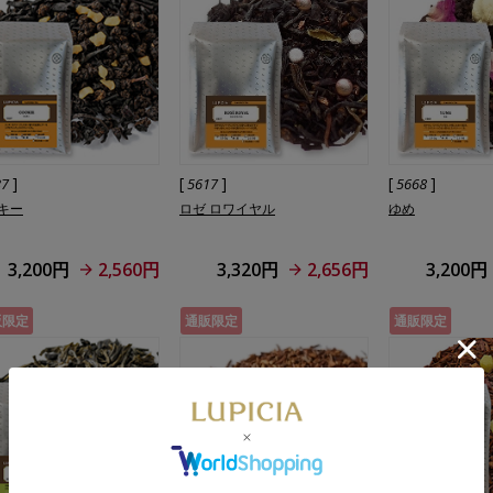
]
[
]
[
]
37
5617
5668
キー
ロゼ ロワイヤル
ゆめ
3,200円
2,560円
3,320円
2,656円
3,200円
販限定
通販限定
通販限定