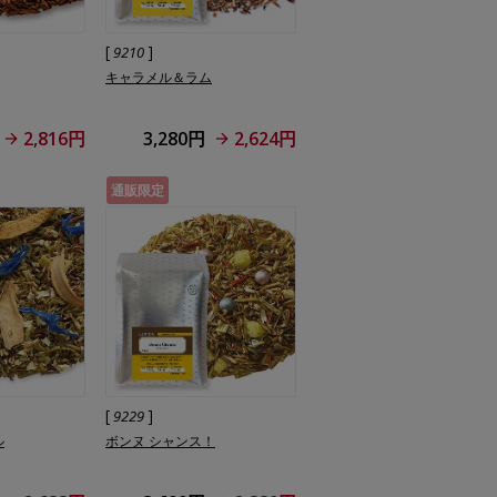
[
]
9210
キャラメル＆ラム
2,816円
3,280円
2,624円
通販限定
[
]
9229
ル
ボンヌ シャンス！