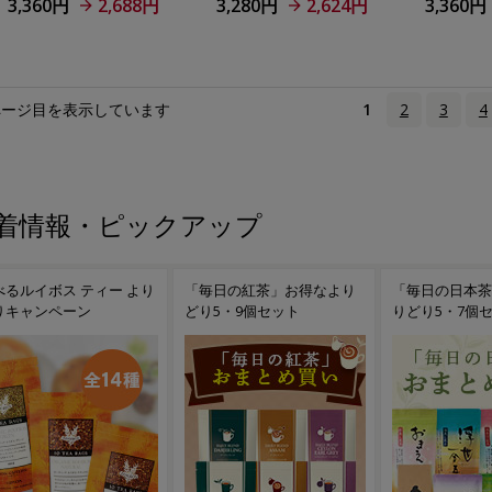
3,360円
2,688円
3,280円
2,624円
3,360円
ページ目を表示しています
1
2
3
4
着情報・ピックアップ
べるルイボス ティー より
「毎日の紅茶」お得なより
「毎日の日本茶
りキャンペーン
どり5・9個セット
りどり5・7個