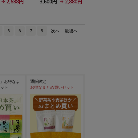
2,688円
3,600円
2,880円
5
6
7
8
次へ
›
最後へ
»
」お得なよ
通販限定
セット
お得なまとめ買いセット