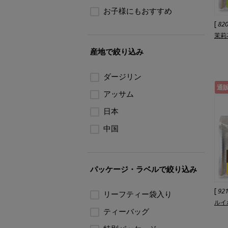
お子様にもおすすめ
[
82
茉莉
産地で絞り込み
ダージリン
通
アッサム
日本
中国
パッケージ・ラベルで絞り込み
[
92
リーフティー袋入り
ルイ
ティーバッグ