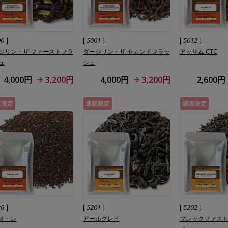
]
[
]
[
]
00
5001
5012
ジリン・ザ ファーストフラ
ダージリン・ザ セカンドフラッ
アッサム CTC
ュ
シュ
4,000円
3,200円
4,000円
3,200円
2,600円
販限定
通販限定
通販限定
]
[
]
[
]
26
5201
5202
オ・レ
アールグレイ
ブレックファス