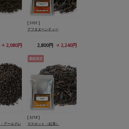
[
]
5101
アフタヌーンティー
2,080円
2,800円
2,240円
通販限定
[
]
5218
ト・アールグレ
マスカット （紅茶）