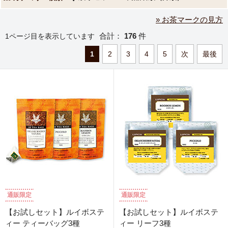
» お茶マークの見方
合計：
176
件
1ページ目を表示しています
1
2
3
4
5
次
最後
通販限定
通販限定
【お試しセット】ルイボステ
【お試しセット】ルイボステ
ィー ティーバッグ3種
ィー リーフ3種