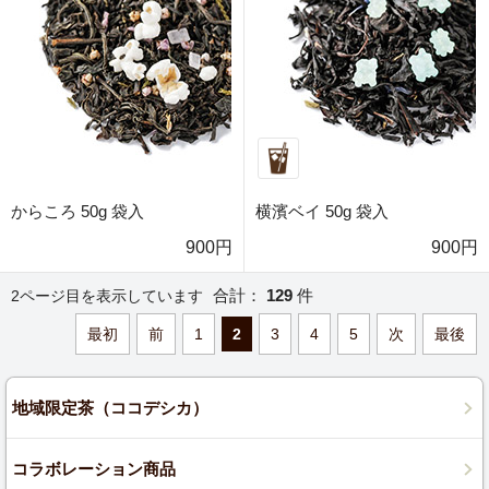
からころ 50g 袋入
横濱ベイ 50g 袋入
900円
900円
合計：
129
件
2ページ目を表示しています
最初
前
1
2
3
4
5
次
最後
地域限定茶（ココデシカ）
コラボレーション商品