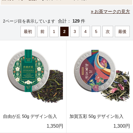
» お茶マークの見方
合計：
129
件
2ページ目を表示しています
最初
前
1
2
3
4
5
次
最後
自由が丘 50g デザイン缶入
加賀五彩 50g デザイン缶入
1,350円
1,300円