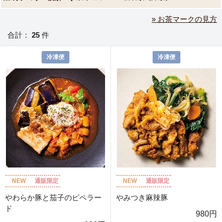
» お茶マークの見方
合計：
25
件
冷凍便
冷凍便
NEW
通販限定
NEW
通販限定
やわらか豚と茄子のピペラー
やみつき麻辣豚
ド
980円