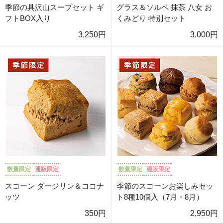
季節の具沢山スープセット ギ
グラス＆ソルベ 抹茶 八女 お
フトBOX入り
くみどり 特別セット
3,250円
3,000円
数量限定
通販限定
数量限定
通販限定
スコーン ダージリン＆ココナ
季節のスコーンお楽しみセッ
ッツ
ト8種10個入（7月・8月）
350円
2,950円