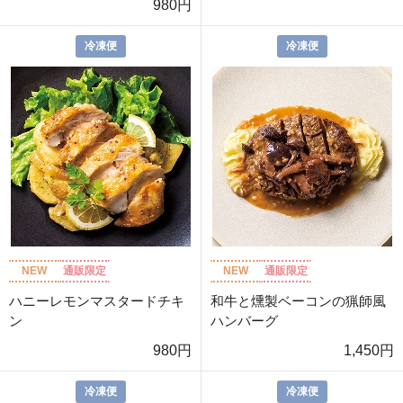
980円
冷凍便
冷凍便
NEW
通販限定
NEW
通販限定
ハニーレモンマスタードチキ
和牛と燻製ベーコンの猟師風
ン
ハンバーグ
980円
1,450円
冷凍便
冷凍便