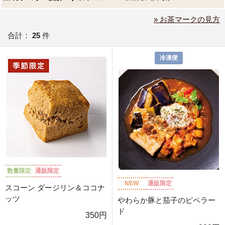
» お茶マークの見方
合計：
25
件
冷凍便
数量限定
通販限定
NEW
通販限定
スコーン ダージリン＆ココナ
ッツ
やわらか豚と茄子のピペラー
ド
350円