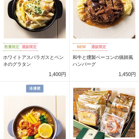
数量限定
通販限定
NEW
通販限定
ホワイトアスパラガスとペン
和牛と燻製ベーコンの猟師風
ネのグラタン
ハンバーグ
1,400円
1,450円
冷凍便