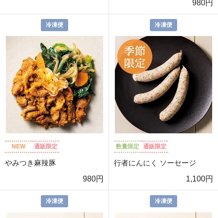
980円
冷凍便
冷凍便
NEW
通販限定
数量限定
通販限定
やみつき麻辣豚
行者にんにく ソーセージ
980円
1,100円
冷凍便
冷凍便