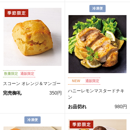
冷凍便
数量限定
通販限定
NEW
通販限定
スコーン オレンジ＆マンゴー
ハニーレモンマスタードチキ
完売御礼
350円
ン
お品切れ
980円
冷凍便