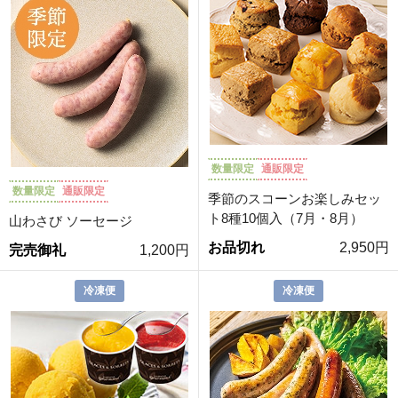
数量限定
通販限定
数量限定
通販限定
季節のスコーンお楽しみセッ
ト8種10個入（7月・8月）
山わさび ソーセージ
お品切れ
2,950円
完売御礼
1,200円
冷凍便
冷凍便