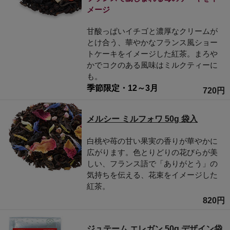
メージ
甘酸っぱいイチゴと濃厚なクリームが
とけ合う、華やかなフランス風ショー
トケーキをイメージした紅茶。まろや
かでコクのある風味はミルクティーに
も。
季節限定・12～3月
720円
メルシー ミルフォワ 50g 袋入
白桃や苺の甘い果実の香りが華やかに
広がります。色とりどりの花びらが美
しい、フランス語で「ありがとう」の
気持ちを伝える、花束をイメージした
紅茶。
820円
ジュテーム エレガン 50g デザイン袋