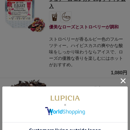
入
優美なローズとストロベリーが調和
ストロベリーが香るルビー色のフルー
ツティー。ハイビスカスの爽やかな酸
味をしっかり味わうならアイスで、ロ
ーズの優雅な香りを楽しむにはホット
がおすすめ。
1,080円
ロゼ ロワイヤル 50g 袋入
爽やかで上品な味わい。
華やかなスパークリングワインの香り
に重なるイチゴの甘い香り。ルピシア