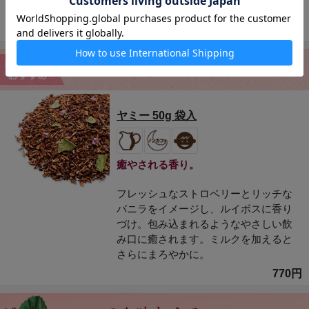
を代表するフレーバード紅茶。
830円
ヤミー 50g 袋入
癒やされる香り。
フレッシュなストロベリーとリッチな
バニラをイメージし、ルイボスに香り
づけ。包み込まれるようなやさしい飲
み口に癒されます。ミルクを加えると
さらにまろやかに。
770円