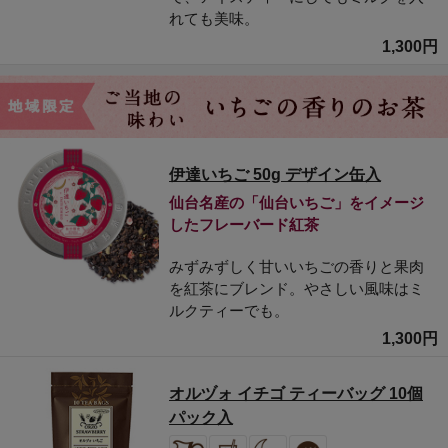
れても美味。
1,300円
伊達いちご 50g デザイン缶入
仙台名産の「仙台いちご」をイメージ
したフレーバード紅茶
みずみずしく甘いいちごの香りと果肉
を紅茶にブレンド。やさしい風味はミ
ルクティーでも。
1,300円
オルヅォ イチゴ ティーバッグ 10個
パック入