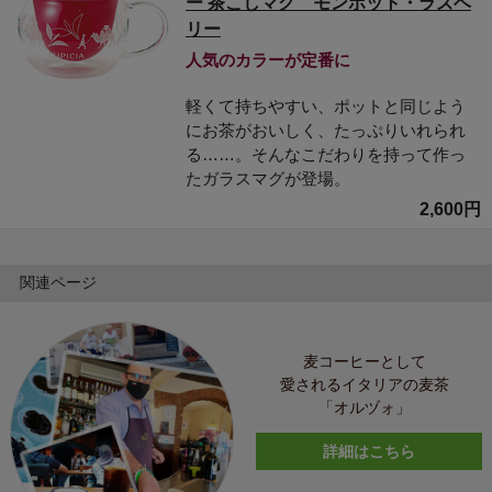
ー 茶こしマグ モンポット・ラズベ
リー
人気のカラーが定番に
軽くて持ちやすい、ポットと同じよう
にお茶がおいしく、たっぷりいれられ
る……。そんなこだわりを持って作っ
たガラスマグが登場。
2,600円
関連ページ
麦コーヒーとして
愛されるイタリアの麦茶
「オルヅォ」
詳細はこちら