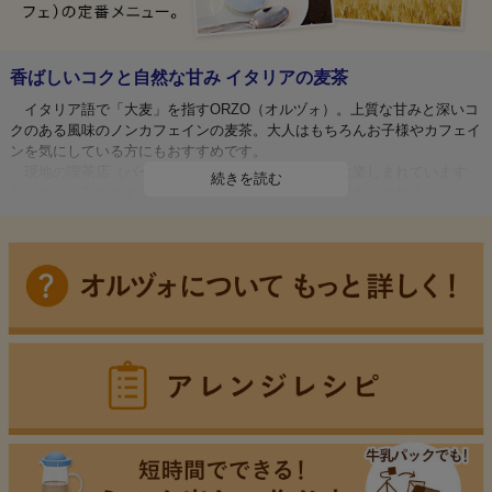
香ばしいコクと自然な甘み イタリアの麦茶
イタリア語で「大麦」を指すORZO（オルヅォ）。上質な甘みと深いコ
クのある風味のノンカフェインの麦茶。大人はもちろんお子様やカフェイ
ンを気にしている方にもおすすめです。
現地の喫茶店（バール）ではエスプレッソがわりに楽しまれています
続きを読む
が、ルピシアのおすすめの飲み方は、冷たい牛乳で簡単に作れる「ミルク
出し」や水出しアイスティー。オルヅォが持つ自然な甘みと香ばしさを、
まろやかに引き出します。
原料に使用しているモンド種は、古代ギリシャ・ローマ時代から栽培さ
れている大麦の優良品種。無農薬・無化学肥料で丁寧に育てられた選り抜
きのオルヅォを厳選してお届けします。