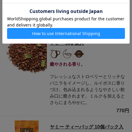
とハニーブッシュに、ラムの甘い香り
でアクセント。うっとりする風味はミ
ルクティーにも。
950円
ヤミー 50g 袋入
癒やされる香り。
フレッシュなストロベリーとリッチな
バニラをイメージし、ルイボスに香り
づけ。包み込まれるようなやさしい飲
み口に癒されます。ミルクを加えると
さらにまろやかに。
770円
ヤミー ティーバッグ 10個パック入