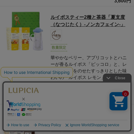
3,600円
ルイボスティー2種と茶器「夏支度
（なつじたく）-ノンカフェイン-」
数量限定
華やかなベリー、アプリコットとハニ
ーが香るルイボス「ピッコロ」と、レ
モンの香りをのせたすっきりとした味
わいの「ルイボス レモン」の大容量テ
ィーバッグを、茶こし付きの耐熱ガラ
ス製茶器と詰め合わせ。
6,680円
お茶詰め合わせ「セレーヌ」