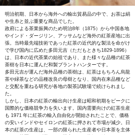
明治初期、日本から海外への輸出貿易品の中で、お茶は絹
や生糸と並ぶ重要な商品でした。
政府による茶業振興のため明治8年（1875）から中国各地
やインド・ダージリン、アッサムなど海外の紅茶産地に出
張。当時最先端技術であった紅茶の近代的な製法を命がけ
で学び国内に広めた多田元吉（ただもときち1829-1896）
は、日本の近代茶業の始祖であり、また様々な品種の紅茶
茶樹を日本に運んだ和製プラントハンターです。
多田元吉が運んだ海外品種の茶樹は、紅茶はもちろん烏龍
茶や緑茶などの品種改良の母樹となり、国内在来品種など
と交配を重ねる研究が各地の製茶試験場で続けられまし
た。
しかし、日本の紅茶の輸出向け生産は昭和初期をピークに
国際的な価格競争力を失います。国内需要向けの紅茶生産
も 1971 年に紅茶の輸入自由化が開始されたことで、価格
の安いインドやセイロンの紅茶に押されて市場が減少。日
本の紅茶の生産は、一部の限られた生産者や日本茶を主体