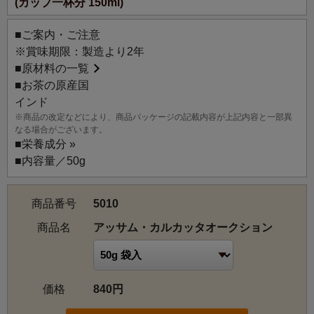
(カップ一杯分 150ml)
ています。CTCのもつしっかりしたボディーに、ブローク
ンタイプの甘い香りがうまく調和されています。
■ご案内・ご注意
※賞味期限：製造より2年
■
原材料の一覧
■お茶の原産国
インド
※商品の改定などにより、商品パッケージの記載内容が上記内容と一部異
なる場合がございます。
■
栄養成分 »
■内容量／50g
商品番号
5010
商品名
アッサム・カルカッタオークション
価格
840円