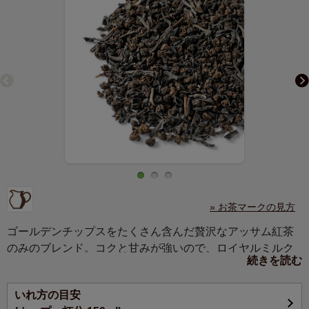
» お茶マークの見方
ゴールデンチップスをたくさん含んだ贅沢なアッサム紅茶
のみのブレンド。コクと甘みが強いので、ロイヤルミルク
続きを読む
ティーに最適です。
いれ方の目安
ブロークンタイプとCTCタイプのアッサム茶をブレンドし