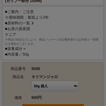
(カップ一杯分 150ml)
のアフリカのお茶の多くが、ケニア・モンバサのオークシ
ョンで取引されます。キリマンジャロは、ケニアとタンザ
■ご案内・ご注意
ニアの国境にある、アフリカ大陸では最高峰(5,895m)の山
※賞味期限：製造より2年
です。「キリマンジャロ」というと、コーヒーの銘柄では
■
原材料の一覧
有名ですが、「アフリカの代表的なお茶」という意味をこ
■お茶の原産国
めて名づけました。
ケニア
※商品の改定などにより、商品パッケージの記載内容が上記内容と一部異
なる場合がございます。
■
栄養成分 »
■内容量／50g
商品番号
5040
商品名
キリマンジャロ
価格
600円