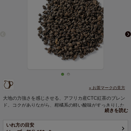
» お茶マークの見方
大地の力強さを感じさせる、アフリカ産CTC紅茶のブレン
ド。コクがありながら、柑橘系の軽い酸味がすっきりした
続きを読む
印象です。ストレートもミルクティーもおすすめ。
いれ方の目安
ケニアを中心としてアフリカではCTC製法が主流です。そ