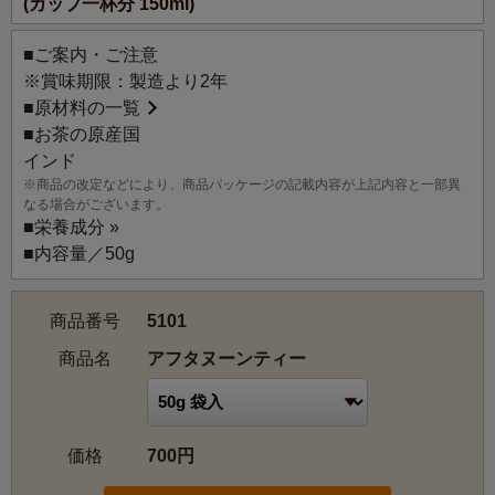
(カップ一杯分 150ml)
■ご案内・ご注意
※賞味期限：製造より2年
■
原材料の一覧
■お茶の原産国
インド
※商品の改定などにより、商品パッケージの記載内容が上記内容と一部異
なる場合がございます。
■
栄養成分 »
■内容量／50g
商品番号
5101
商品名
アフタヌーンティー
価格
700円