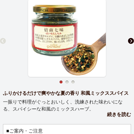
ふりかけるだけで爽やかな夏の香り 和風ミックススパイス
一振りで料理がぐっとおいしく、洗練された味わいにな
る、スパイシーな和風のミックスハーブ。
続きを読む
焙煎した菊芋やエゴマ、山椒の香ばしさが特徴の和風万能
ミックススパイス。辛みを抑えてそれぞれの風味を楽しめ
るように ブレンドしました。甘く香ばしい菊芋や、特別に
■ご案内・ご注意