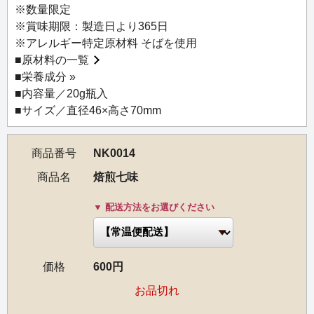
柔らかく栽培された日本茶の新芽＝碾茶が、風味に奥行き
※数量限定
を与えてくれます。
※賞味期限：製造日より365日
※アレルギー特定原材料 そばを使用
【お召し上がり方】
■
原材料の一覧
麺類や丼ものはもちろん、おにぎりや焼いたお肉やお魚に
■
栄養成分 »
もよく合います。一振りで料理がぐっと美味しくなりま
■内容量／20g瓶入
す。
■サイズ／直径46×高さ70mm
商品番号
NK0014
商品名
焙煎七味
▼ 配送方法をお選びください
価格
600円
お品切れ