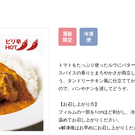
通販
冷凍
限定
便
トマトをたっぷり使ったルウにバタ
スパイスの香りとまろやかさが両立
う、タンドリーチキン風に仕立てて
ので、パンやナンを浸してどうぞ。
【お召し上がり方】
フィルムの一部を1cmほど剥がし、冷凍
温めてお召し上がりください。
※解凍後はお早めにお召し上がりくだ