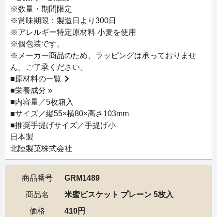
が特徴。後を引く風味は、甘酒や塩麹など発酵食品による
※数量・期間限定
もの。大人も子どもも楽しめる、体にやさしいお菓子で
※賞味期限：製造日より300日
す。乳成分や卵など動物由来の原材料は使用していないの
※アレルギー特定原材料 小麦を使用
で、ビーガンの方にもおすすめ。
※個包装です。
※メーカー商品のため、ラッピングは承っておりませ
ん。ご了承ください。
■
原材料の一覧
■
栄養成分 »
■内容量／5枚箱入
■サイズ／縦55×横80×高さ103mm
■推奨手提げサイズ／手提げ小
日本製
北陸製菓株式会社
商品番号
GRM1489
商品名
米蜜ビスケット プレーン 5枚入
価格
410円