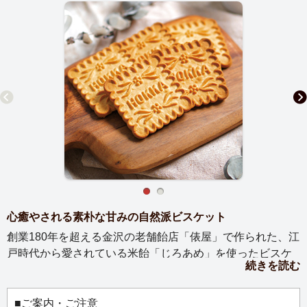
心癒やされる素朴な甘みの自然派ビスケット
創業180年を超える金沢の老舗飴店「俵屋」で作られた、江
戸時代から愛されている米飴「じろあめ」を使ったビスケ
続きを読む
ットです。国産米と麦芽を混ぜ、糖化を促すことで生まれ
る米飴の自然な甘みを活かした素朴な味わい。炒った大麦
粉を使用しているので、サクサクした食感と香ばしい香り
■ご案内・ご注意