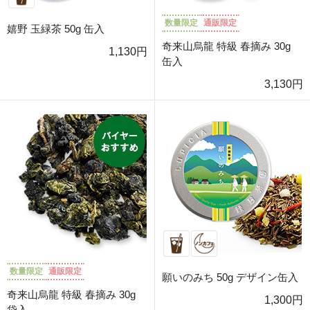
数量限定
通販限定
嬉野 玉緑茶 50g 缶入
奇来山烏龍 特級 春摘み 30g
1,130円
缶入
3,130円
数量限定
通販限定
願いのみち 50g デザイン缶入
奇来山烏龍 特級 春摘み 30g
1,300円
袋入