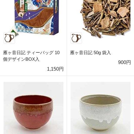
雁ヶ音日記 ティーバッグ 10
雁ヶ音日記 50g 袋入
個デザインBOX入
900円
1,150円