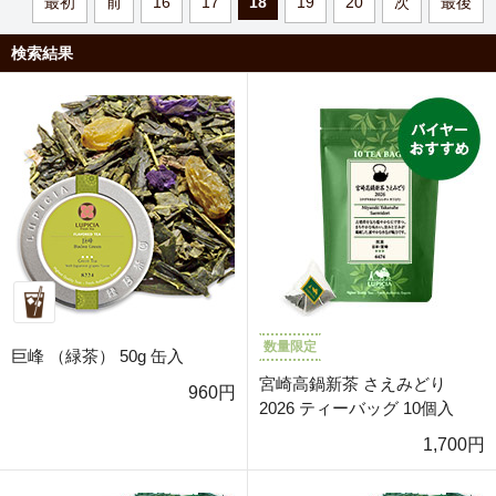
最初
前
16
17
18
19
20
次
最後
検索結果
数量限定
巨峰 （緑茶） 50g 缶入
宮崎高鍋新茶 さえみどり
960円
2026 ティーバッグ 10個入
1,700円