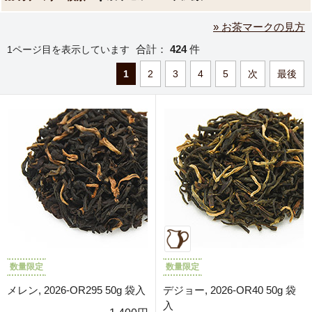
» お茶マークの見方
合計：
424
件
1ページ目を表示しています
1
2
3
4
5
次
最後
数量限定
数量限定
メレン, 2026-OR295 50g 袋入
デジョー, 2026-OR40 50g 袋
入