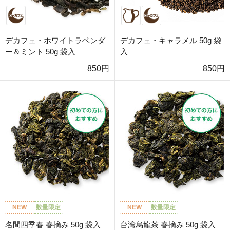
デカフェ・ホワイトラベンダ
デカフェ・キャラメル 50g 袋
ー＆ミント 50g 袋入
入
850円
850円
NEW
数量限定
NEW
数量限定
名間四季春 春摘み 50g 袋入
台湾烏龍茶 春摘み 50g 袋入