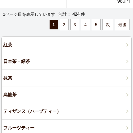
980円
合計：
424
件
1ページ目を表示しています
1
2
3
4
5
次
最後
紅茶
日本茶・緑茶
抹茶
烏龍茶
ティザンヌ（ハーブティー）
フルーツティー