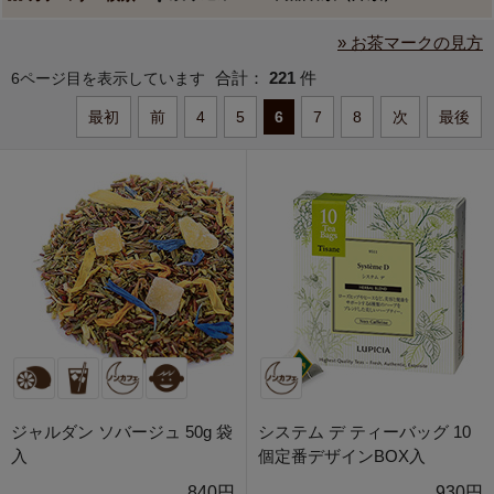
» お茶マークの見方
合計：
221
件
6ページ目を表示しています
最初
前
4
5
6
7
8
次
最後
ジャルダン ソバージュ 50g 袋
システム デ ティーバッグ 10
入
個定番デザインBOX入
840円
930円