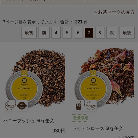
» お茶マークの見方
合計：
221
件
7ページ目を表示しています
最初
前
4
5
6
7
8
次
最後
数量限定
ハニーブッシュ 50g 缶入
ラビアンローズ 50g 缶入
930円