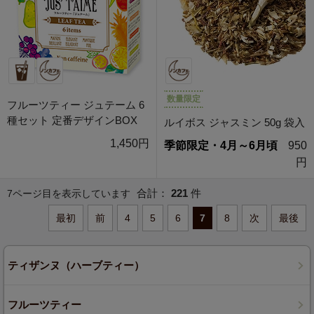
数量限定
フルーツティー ジュテーム 6
種セット 定番デザインBOX
ルイボス ジャスミン 50g 袋入
1,450円
季節限定・4月～6月頃
950
円
合計：
221
件
7ページ目を表示しています
最初
前
4
5
6
7
8
次
最後
ティザンヌ（ハーブティー）
フルーツティー