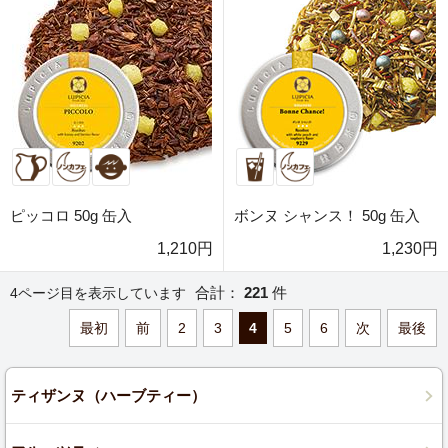
ピッコロ 50g 缶入
ボンヌ シャンス！ 50g 缶入
1,210円
1,230円
合計：
221
件
4ページ目を表示しています
最初
前
2
3
4
5
6
次
最後
ティザンヌ（ハーブティー）