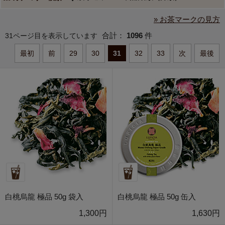
» お茶マークの見方
合計：
1096
件
31ページ目を表示しています
最初
前
29
30
31
32
33
次
最後
白桃烏龍 極品 50g 袋入
白桃烏龍 極品 50g 缶入
1,300円
1,630円