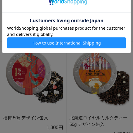
葡萄烏龍 50g 袋入
福梅 50g 袋入
950円
900円
福梅 50g デザイン缶入
北海道ロイヤルミルクティー
50g デザイン缶入
1,300円