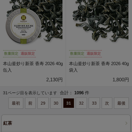
数量限定
通販限定
数量限定
通販限定
本山釜炒り新茶 香寿 2026 40g
本山釜炒り新茶 香寿 2026 40g
缶入
袋入
2,130円
1,800円
合計：
1096
件
31ページ目を表示しています
最初
前
29
30
31
32
33
次
最後
紅茶