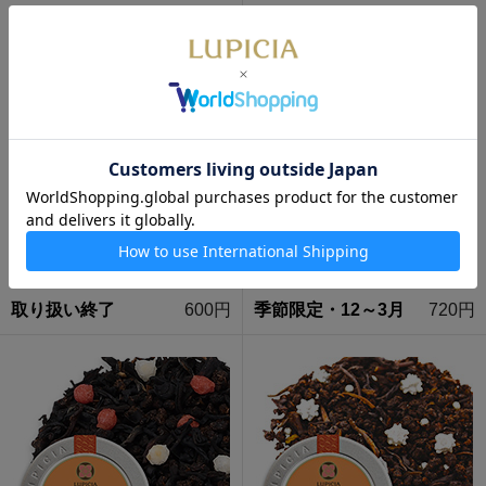
ブルーベリー 50g 袋入
フレジエ 50g 袋入
取り扱い終了
600円
季節限定・12～3月
720円