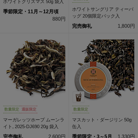
ホワイトクリスマス 50g 袋入
ホワイトサングリア ティーバ
季節限定・11月～12月頃
ッグ 20個限定パック入
880円
完売御礼
1,800円
数量限定
通販限定
数量限定
マーガレッツホープ ムーンラ
マスカット・ダージリン 50g
イト, 2025-DJ690 20g 袋入
缶入
完売御礼
2,600円
季節限定・3～5月
1,330円