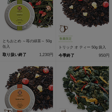
数量限定
とちおとめ ～苺の緑茶～ 50g
缶入
トリック オ ティー 50g 袋入
取り扱い終了
1,230円
今季終了
950円