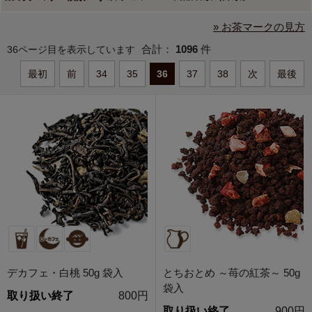
» お茶マークの見方
合計：
1096
件
36ページ目を表示しています
最初
前
34
35
36
37
38
次
最後
デカフェ・白桃 50g 袋入
とちおとめ ～苺の紅茶～ 50g
袋入
取り扱い終了
800円
取り扱い終了
900円