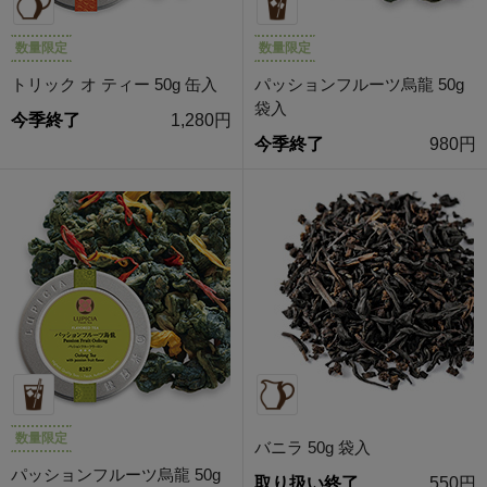
数量限定
数量限定
トリック オ ティー 50g 缶入
パッションフルーツ烏龍 50g
袋入
今季終了
1,280円
今季終了
980円
数量限定
バニラ 50g 袋入
パッションフルーツ烏龍 50g
取り扱い終了
550円