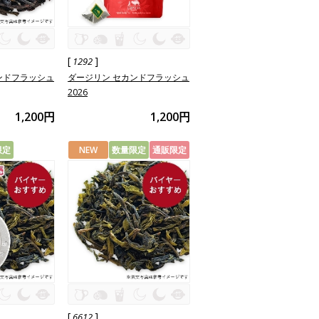
[
]
1292
ンドフラッシュ
ダージリン セカンドフラッシュ
2026
1,200円
1,200円
限定
NEW
数量限定
通販限定
[
]
6612