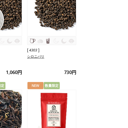
[
]
4303
シロニバリ
1,060円
730円
限定
NEW
数量限定