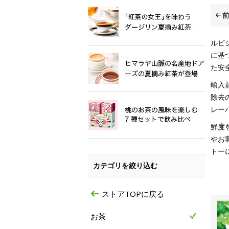
ルピ
に基
た安
輸入
除去
レー
鮮度
やお
トー
カテゴリを絞り込む
ストアTOPに戻る
お茶