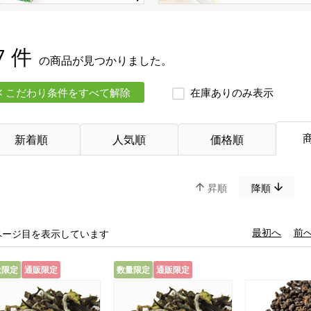
7 件
の商品が見つかりました。
こだわり条件をすべて解除
在庫ありのみ表示
新着順
人気順
価格順
昇順
降順
«
最初へ
‹
前
ページ目を表示しています
量限定
通販限定
数量限定
通販限定