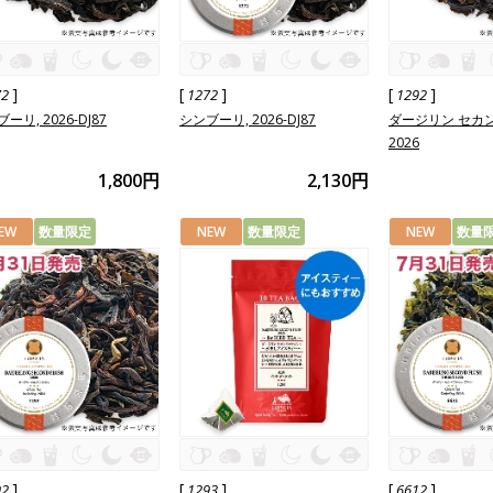
]
[
]
[
]
72
1272
1292
ーリ, 2026-DJ87
シンブーリ, 2026-DJ87
ダージリン セカ
2026
1,800円
2,130円
EW
数量限定
NEW
数量限定
NEW
数量
]
[
]
[
]
92
1293
6612