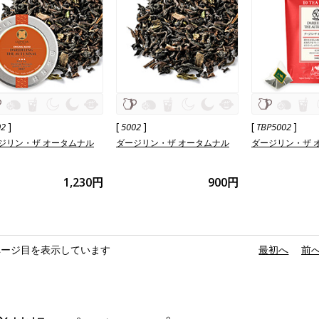
]
[
]
[
]
02
5002
TBP5002
ジリン・ザ オータムナル
ダージリン・ザ オータムナル
ダージリン・ザ 
1,230円
900円
ページ目を表示しています
«
最初へ
‹
前