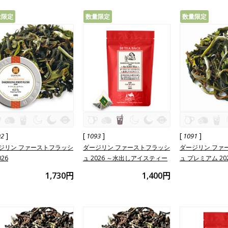
量限定
数量限定
数量限定
]
[
]
[
]
92
1093
1091
ジリン ファーストフラッシ
ダージリン ファーストフラッシ
ダージリン ファ
026
ュ 2026 ～水出しアイスティー
ュ プレミアム 20
～
1,730円
1,400円