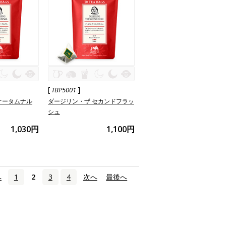
[
]
TBP5001
オータムナル
ダージリン・ザ セカンドフラッ
シュ
1,030円
1,100円
へ
1
2
3
4
次へ
›
最後へ
»