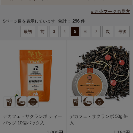
» お茶マークの見方
合計：
296
件
5ページ目を表示しています
最初
前
3
4
5
6
7
次
最後
デカフェ・サクランボ ティー
デカフェ・サクランボ 50g 缶
バッグ 10個パック入
入
1,000円
1,180円