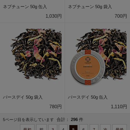
ネプチューン 50g 缶入
ネプチューン 50g 袋入
1,030円
700円
バースデイ 50g 袋入
バースデイ 50g 缶入
780円
1,110円
合計：
296
件
5ページ目を表示しています
最初
前
3
4
5
6
7
次
最後