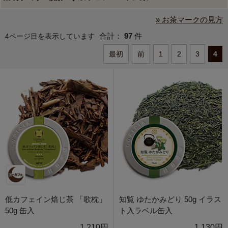
» お茶マークの見方
合計：
97
件
4ページ目を表示しています
最初
前
1
2
3
4
低カフェイン焙じ茶 「歌枕」
知覧 ゆたかみどり 50g イラス
50g 缶入
ト入ラベル缶入
1,210円
1,130円