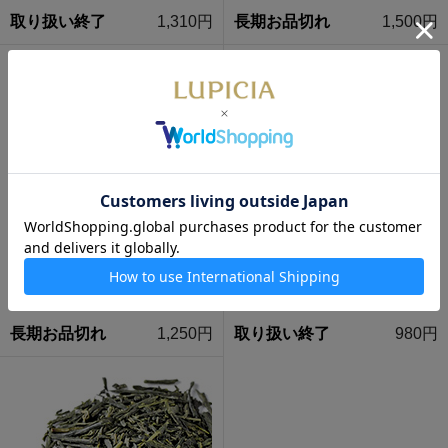
取り扱い終了
1,310円
長期お品切れ
1,500円
西尾 さみどり 20g プチ缶入
沖縄 べにふうき 50g 袋入
長期お品切れ
1,250円
取り扱い終了
980円