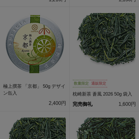
数量限定
通販限定
極上撰茶 「京都」 50g デザイ
ン缶入
枕崎新茶 蒼風 2026 50g 袋入
2,400円
完売御礼
1,600円