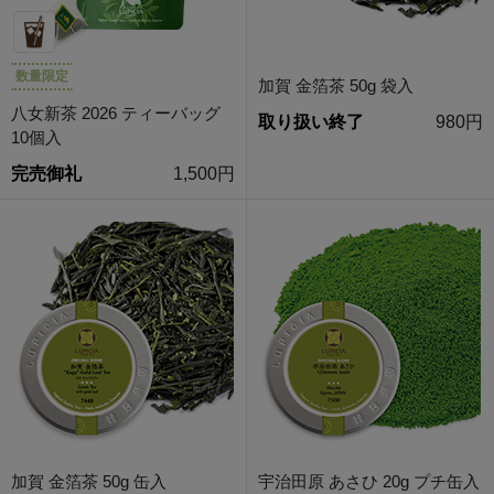
数量限定
加賀 金箔茶 50g 袋入
八女新茶 2026 ティーバッグ
取り扱い終了
980円
10個入
完売御礼
1,500円
加賀 金箔茶 50g 缶入
宇治田原 あさひ 20g プチ缶入