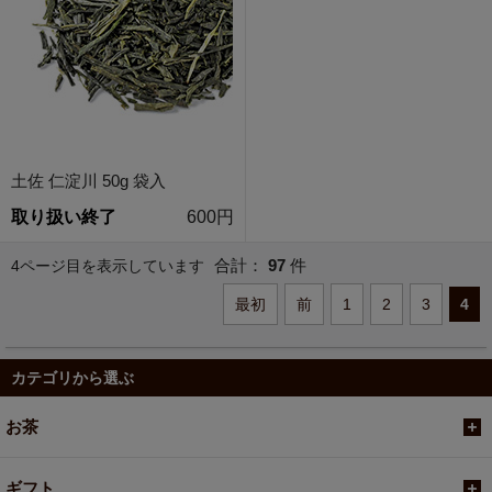
土佐 仁淀川 50g 袋入
取り扱い終了
600円
合計：
97
件
4ページ目を表示しています
最初
前
1
2
3
4
カテゴリから選ぶ
お茶
ギフト