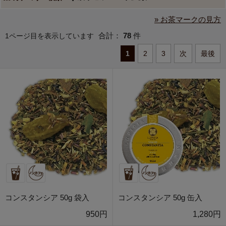
» お茶マークの見方
合計：
78
件
1ページ目を表示しています
1
2
3
次
最後
コンスタンシア 50g 袋入
コンスタンシア 50g 缶入
950円
1,280円