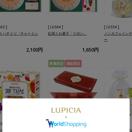
]
[
]
[
]
565
LG564
LG554
とハチミツ「チャーミン
紅茶とお菓子「リボン」
ノンカフェイン
ー
2,100円
1,650円
数量限定
通販限定
]
[
]
[
]
635
LG5002
LG668
ーツティー ジュテーム 6種
桃のお茶 プチ缶ティーバッグセ
ハーブティーと