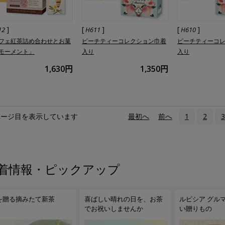
]
[
]
[
]
12
H611
H610
フェ紅茶詰め合わせとお菓
ピーチティーコレクション巾着
ピーチティーコ
モーメント」
入り
入り
1,630円
1,350円
ページ目を表示しています
«
最初へ
‹
前へ
1
2
3
着情報・ピックアップ
ばしい晴れの日を、お茶
ルピシア グルマンのおいし
お茶で想いを伝
お祝いしませんか
い贈りもの
お茶選びのヒン