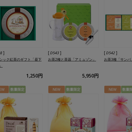
]
[
]
[
]
38
D543
D542
シック紅茶のギフト「昼下
お茶2種と茶器「アミュゾン」
お茶3種「サンパ
」
1,250円
5,950円
EW
数量限定
NEW
数量限定
NEW
数量