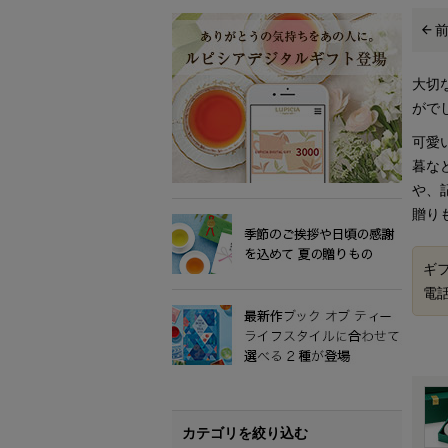
大切
がで
可愛
暮な
や、
贈り
ギ
電
カテゴリを絞り込む