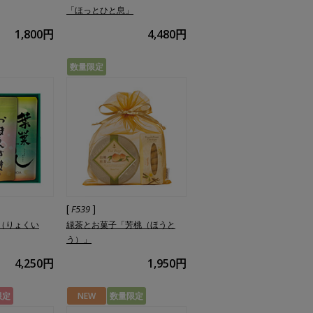
「ほっとひと息」
1,800円
4,480円
数量限定
[
]
F539
（りょくい
緑茶とお菓子「芳桃（ほうと
う）」
4,250円
1,950円
限定
NEW
数量限定