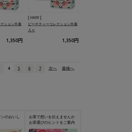
[
]
H609
レクション巾着
ピーチティーコレクション巾着
入り
1,350円
1,350円
4
5
6
7
次へ
›
最後へ
»
えませんか
季節のご挨拶や日頃の感謝
旬を贈る摘みたて新茶
トをご案内
を込めて 夏の贈りもの