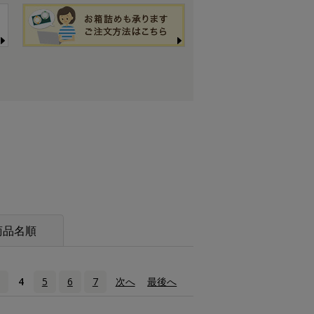
商品名順
4
5
6
7
次へ
›
最後へ
»