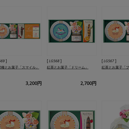
]
[
]
[
]
569
LG568
LG567
2種とお菓子「スマイル」
紅茶とお菓子「ドリーム」
紅茶とお菓子「
3,200円
2,700円