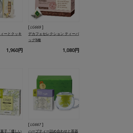
[
]
LG669
ティーとクッキ
デカフェセレクション ティーバ
ッグ8種
1,960円
1,080円
[
]
LG667
お菓子「優しい
ハーブティー詰め合わせと茶器