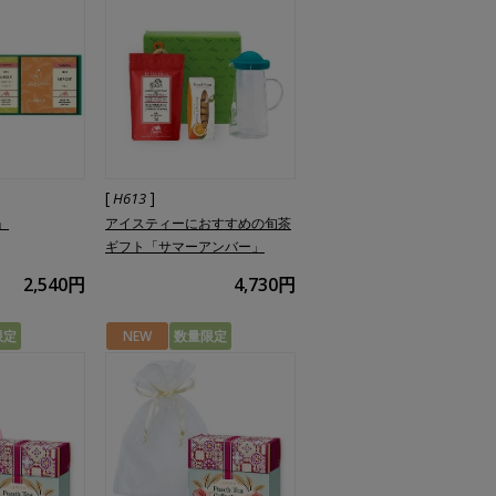
[
]
H613
」
アイスティーにおすすめの旬茶
ギフト「サマーアンバー」
2,540円
4,730円
限定
NEW
数量限定