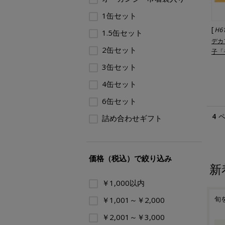
1缶セット
[
H6
1.5缶セット
デカ
2缶セット
子「
3缶セット
4缶セット
6缶セット
4
詰め合わせギフト
価格（税込）で絞り込み
新
￥1,000以内
んか
季節のご挨拶や日頃の感謝
旬を贈る摘みたて新茶
喜
￥1,001～￥2,000
案内
を込めて 夏の贈りもの
で
￥2,001～￥3,000