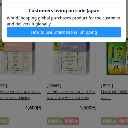
ト
ット3種
時間」
1,450円
2,480円
数量限定
]
[
]
[
]
666
LG664
F542
ザンヌセレクション ヘルス
ティザンヌセレクション リラッ
日本茶3種「緑陰
ーティー 10items
クス デイ＆ナイト 10items
ん）」
1,600円
1,500円
量限定
数量限定
通販限定
数量限定
通販