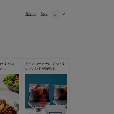
«
最初へ
‹
前へ
1
2
にぴったり
朝採れアスパラガスを贅沢
ビールのお供にぴったり！
登場
に使った料理
季節のソーセージセット