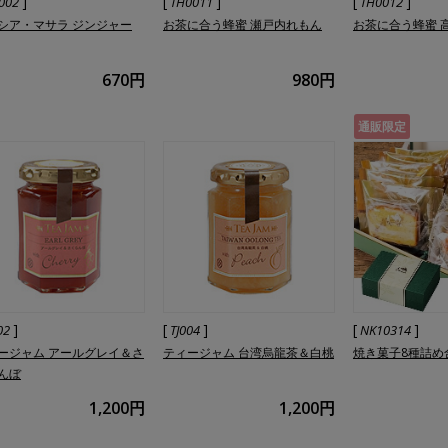
]
[
]
[
]
002
TH0011
TH0012
シア・マサラ ジンジャー
お茶に合う蜂蜜 瀬戸内れもん
お茶に合う蜂蜜 
670円
980円
通販限定
]
[
]
[
]
02
TJ004
NK10314
ージャム アールグレイ＆さ
ティージャム 台湾烏龍茶＆白桃
焼き菓子8種詰め
んぼ
1,200円
1,200円