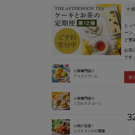
とっ
ーン
ど豊
お茶
です
食
3