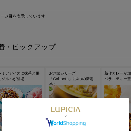
ページ目を表示しています
着・ピックアップ
惣菜シリーズ
新作カレーが加わりさらに
アイスコーヒー
ohanto」に4つの新定
バラエティー豊かに
なブレンドが新
！