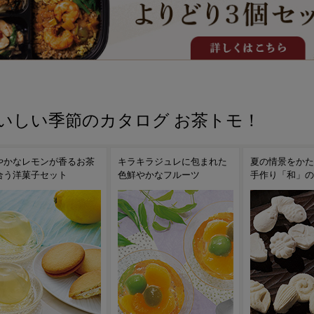
いしい季節のカタログ お茶トモ！
ラキラジュレに包まれた
夏の情景をかたどった職人
懐かしくて新し
鮮やかなフルーツ
手作り「和」のラムネ
く果実の寒天菓