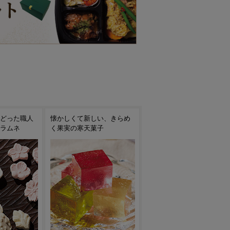
い、きらめ
宮崎県産マンゴーを味わう
ひんやりつるんと果汁あふ
子
上質な焼き菓子です
れる夏の味わい