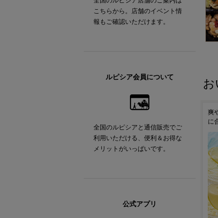
全国のルピシア店舗のご案内は
こちらから。店舗のイベント情
報もご確認いただけます。
ルピシア会員について
お
わう
ひんやりつるんと果汁あふ
爽やかなレモンが香るお茶
キ
れる夏の味わい
に合う洋菓子セット
色
全国のルピシアと通信販売でご
利用いただける、便利＆お得な
メリットがいっぱいです。
公式アプリ