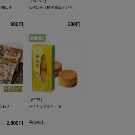
[
]
TH0013
高知ゆず
お茶に合う蜂蜜 徳島すだち
980円
980円
数量限定
[
]
G609
合わせ
パイナップルケーキ
完売御礼
2,800円