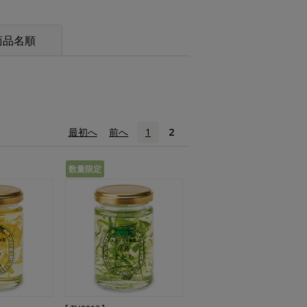
商品名順
«
最初へ
‹
前へ
1
2
数量限定