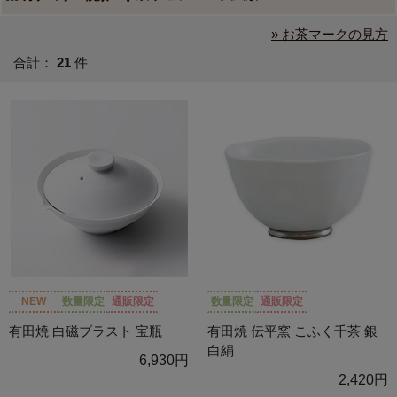
» お茶マークの見方
合計：
21
件
NEW
数量限定
通販限定
数量限定
通販限定
有田焼 白磁ブラスト 宝瓶
有田焼 伝平窯 こふく千茶 銀
白絹
6,930円
2,420円