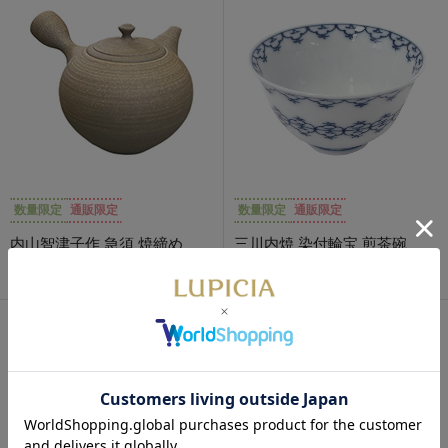
数量限定
通販限定
数量限定
通販限定
内山智津子作 急須 焼締め
三川内焼 染付輪宝 煎茶碗
13,200円
3,850円