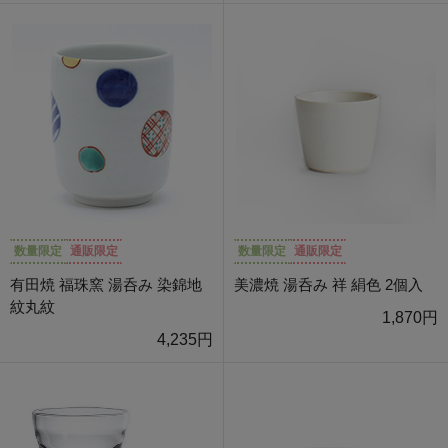
数量限定
通販限定
数量限定
通販限定
有田焼 福珠窯 湯呑み 染錦地
美濃焼 湯呑み 祥 絹色 2個入
紋丸紋
1,870円
4,235円