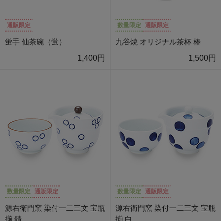
通販限定
数量限定
通販限定
蛍手 仙茶碗（蛍）
九谷焼 オリジナル茶杯 椿
1,400円
1,500円
数量限定
通販限定
数量限定
通販限定
源右衛門窯 染付一二三文 宝瓶
源右衛門窯 染付一二三文 宝瓶
揃 錆
揃 白