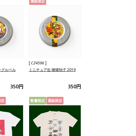
通販限定
[
]
CZ4596
ングルベル
ミニチュア缶 猪猪拍子 2019
350円
350円
限定
数量限定
通販限定