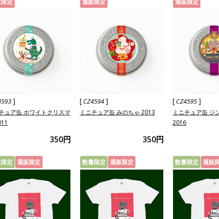
販限定
通販限定
通販限定
]
[
]
[
]
4593
CZ4594
CZ4595
チュア缶 ホワイトクリスマ
ミニチュア缶 みのちゃ 2013
ミニチュア缶 ジ
011
2016
350円
350円
量限定
通販限定
数量限定
通販限定
数量限定
通販