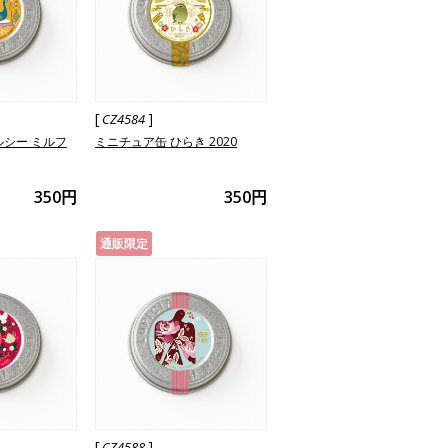
[
]
CZ4584
ルシー ミルフ
ミニチュア缶 ひらき 2020
350円
350円
通販限定
[
]
CZ4588