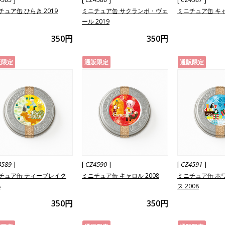
チュア缶 ひらき 2019
ミニチュア缶 サクランボ・ヴェ
ミニチュア缶 キャ
ール 2019
350円
350円
販限定
通販限定
通販限定
]
[
]
[
]
4589
CZ4590
CZ4591
チュア缶 ティーブレイク
ミニチュア缶 キャロル 2008
ミニチュア缶 ホ
8
ス 2008
350円
350円