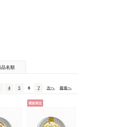
商品名順
4
5
6
7
次へ
›
最後へ
»
通販限定