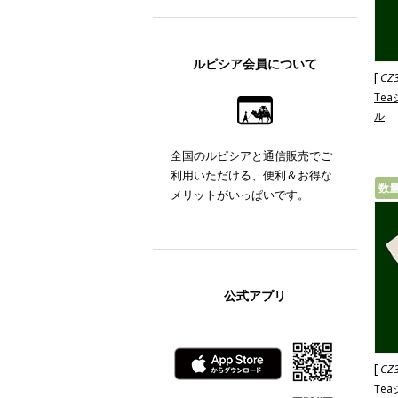
ルピシア会員について
[
CZ
Te
ル
全国のルピシアと通信販売でご
利用いただける、便利＆お得な
数
メリットがいっぱいです。
公式アプリ
[
CZ
Te