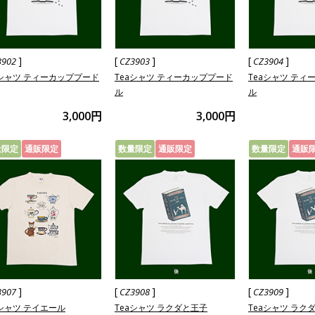
]
[
]
[
]
3902
CZ3903
CZ3904
aシャツ ティーカッププード
Teaシャツ ティーカッププード
Teaシャツ ティ
ル
ル
3,000円
3,000円
量限定
通販限定
数量限定
通販限定
数量限定
通販
]
[
]
[
]
3907
CZ3908
CZ3909
aシャツ テイエール
Teaシャツ ラクダと王子
Teaシャツ ラク