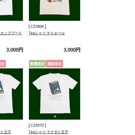
[
]
CZ3906
ーカッププード
Teaシャツ テイエール
3,000円
3,000円
限定
数量限定
通販限定
[
]
CZ3910
ダと王子
Teaシャツ ラクダと王子