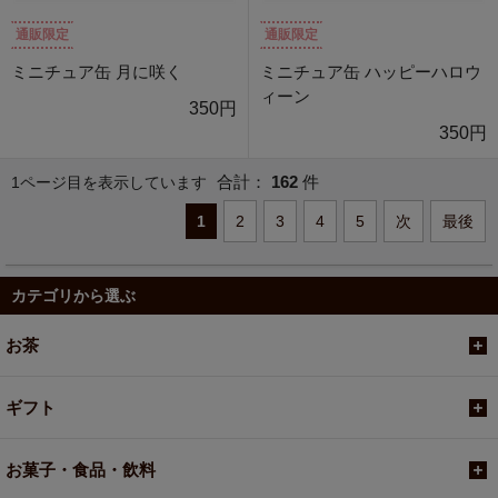
通販限定
通販限定
ミニチュア缶 月に咲く
ミニチュア缶 ハッピーハロウ
ィーン
350円
350円
合計：
162
件
1ページ目を表示しています
1
2
3
4
5
次
最後
カテゴリから選ぶ
お茶
ギフト
お菓子・食品・飲料