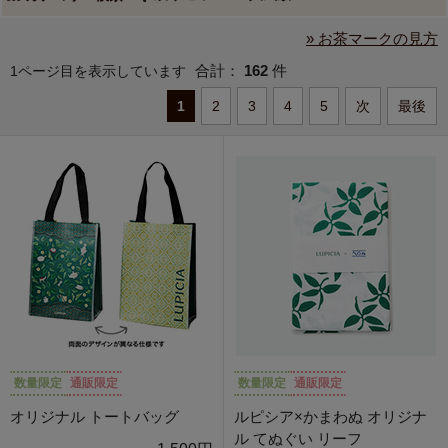
» お茶マークの見方
合計：
162
件
1ページ目を表示しています
1
2
3
4
5
次
最後
数量限定
通販限定
数量限定
通販限定
オリジナル トートバッグ
ルピシア×かまわぬ オリジナ
ル てぬぐい リーフ