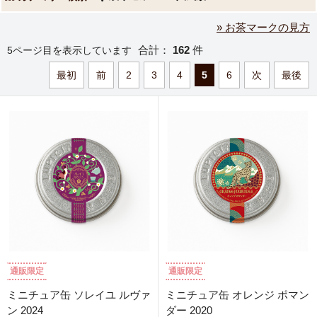
» お茶マークの見方
合計：
162
件
5ページ目を表示しています
最初
前
2
3
4
5
6
次
最後
通販限定
通販限定
ミニチュア缶 ソレイユ ルヴァ
ミニチュア缶 オレンジ ポマン
ン 2024
ダー 2020