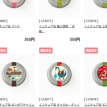
]
[
]
[
]
3869
CZ3873
CZ3874
チュア缶 ブーケ
ミニチュア缶 極上撰茶 「京
ミニチュア缶 上
都」
350円
350円
販限定
通販限定
通販限定
]
[
]
[
]
3876
CZ3877
CZ3878
チュア缶 ボンボワヤージュ
ミニチュア缶 キャロル・ディノ
ミニチュア缶 ダ