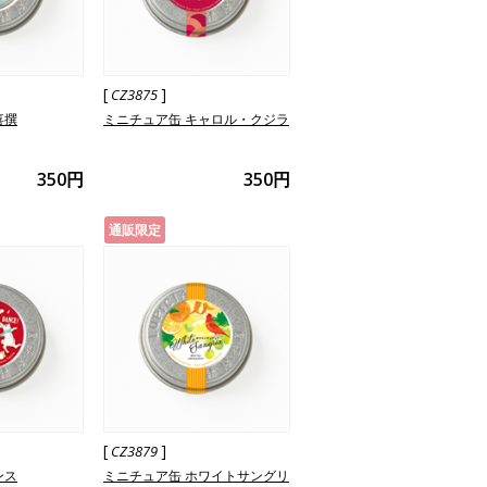
[
]
CZ3875
喜撰
ミニチュア缶 キャロル・クジラ
350円
350円
通販限定
[
]
CZ3879
ンス
ミニチュア缶 ホワイトサングリ