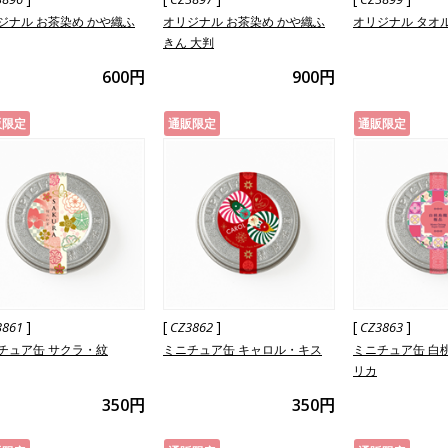
ジナル お茶染め かや織ふ
オリジナル お茶染め かや織ふ
オリジナル タオ
きん 大判
600円
900円
販限定
通販限定
通販限定
]
[
]
[
]
3861
CZ3862
CZ3863
チュア缶 サクラ・紋
ミニチュア缶 キャロル・キス
ミニチュア缶 白
リカ
350円
350円