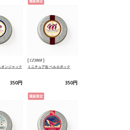
通販限定
[
]
CZ3868
ニオンジャック
ミニチュア缶 ベルエポック
350円
350円
通販限定