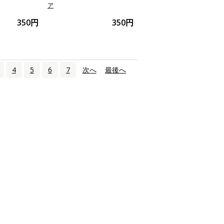
ア
350円
350円
4
5
6
7
次へ
›
最後へ
»