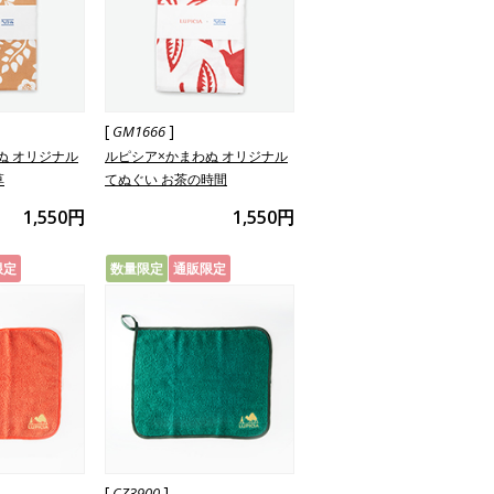
[
]
GM1666
ぬ オリジナル
ルピシア×かまわぬ オリジナル
草
てぬぐい お茶の時間
1,550円
1,550円
限定
数量限定
通販限定
[
]
CZ3900