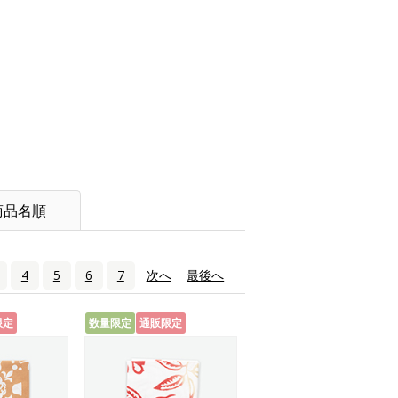
商品名順
4
5
6
7
次へ
›
最後へ
»
限定
数量限定
通販限定