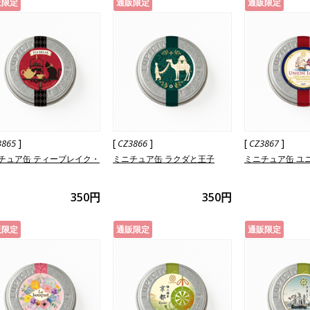
販限定
通販限定
通販限定
]
[
]
[
]
3865
CZ3866
CZ3867
チュア缶 ティーブレイク・
ミニチュア缶 ラクダと王子
ミニチュア缶 ユ
350円
350円
販限定
通販限定
通販限定