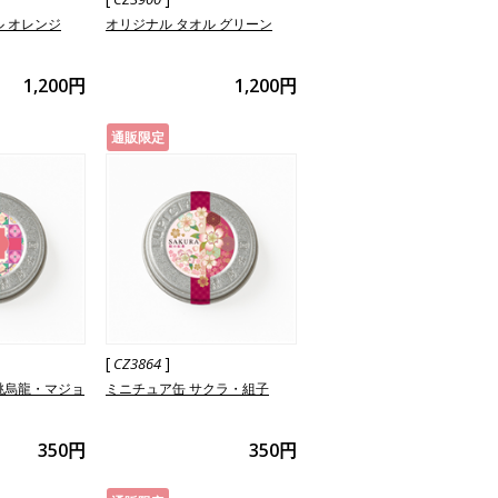
ル オレンジ
オリジナル タオル グリーン
1,200円
1,200円
通販限定
[
]
CZ3864
桃烏龍・マジョ
ミニチュア缶 サクラ・組子
350円
350円