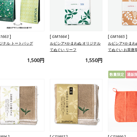
]
[
]
[
]
1663
GM1664
GM1665
ジナル トートバッグ
ルピシア×かまわぬ オリジナル
ルピシア×かまわ
てぬぐい リーフ
てぬぐい お茶唐
1,500円
1,550円
数量限定
通販
]
[
]
[
]
3896
CZ3897
CZ3899