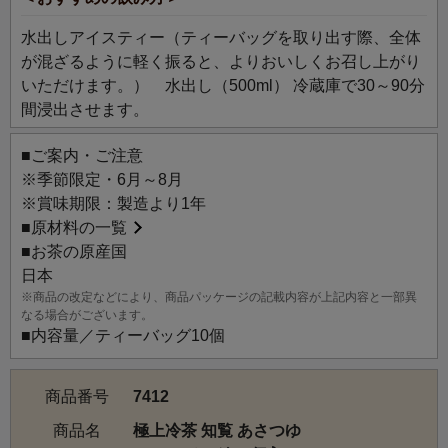
水出しアイスティー（ティーバッグを取り出す際、全体
が混ざるように軽く振ると、よりおいしくお召し上がり
いただけます。） 水出し（500ml） 冷蔵庫で30～90分
間浸出させます。
■ご案内・ご注意
※季節限定・6月～8月
※賞味期限：製造より1年
■
原材料の一覧
■お茶の原産国
日本
※商品の改定などにより、商品パッケージの記載内容が上記内容と一部異
なる場合がございます。
■内容量／ティーバッグ10個
商品番号
7412
商品名
極上冷茶 知覧 あさつゆ