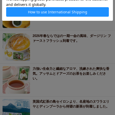
日本各地から多彩な新茶が届くのは、一年の中で今
だけ。飲み比べを楽しめる新茶の旬です。
2026年春ならではの一期一会の風味、ダージリン フ
ァーストフラッシュ到着です。
力強い生命力と繊細なアロマ、洗練された爽快な香
気。アッサムとドアーズのお茶をお楽しみくださ
い。
英国式紅茶の島セイロンより、名産地のヌワラエリ
ヤとディンブーラから待望の新茶が到着しました。