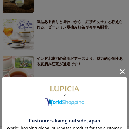
気品ある香りと味わいから「紅茶の女王」と称えら
れる、ダージリン夏摘み紅茶が今年も到着。
インド北東部の産地ドアーズより、魅力的な個性あ
る夏摘み紅茶が登場です！
世界有数の茶産地として知られる台湾から、今年の
春摘み烏龍茶が届きました。