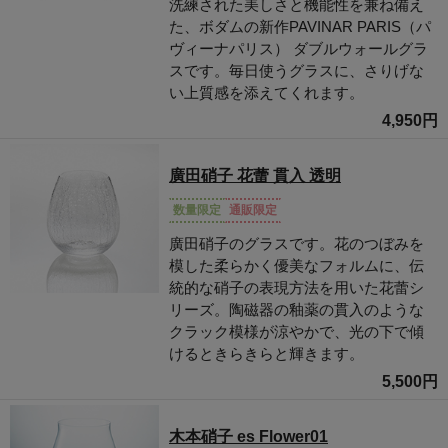
洗練された美しさと機能性を兼ね備え
た、ボダムの新作PAVINAR PARIS（パ
ヴィーナパリス） ダブルウォールグラ
スです。毎日使うグラスに、さりげな
い上質感を添えてくれます。
4,950円
廣田硝子 花蕾 貫入 透明
数量限定
通販限定
廣田硝子のグラスです。花のつぼみを
模した柔らかく優美なフォルムに、伝
統的な硝子の表現方法を用いた花蕾シ
リーズ。陶磁器の釉薬の貫入のような
クラック模様が涼やかで、光の下で傾
けるときらきらと輝きます。
5,500円
木本硝子 es Flower01