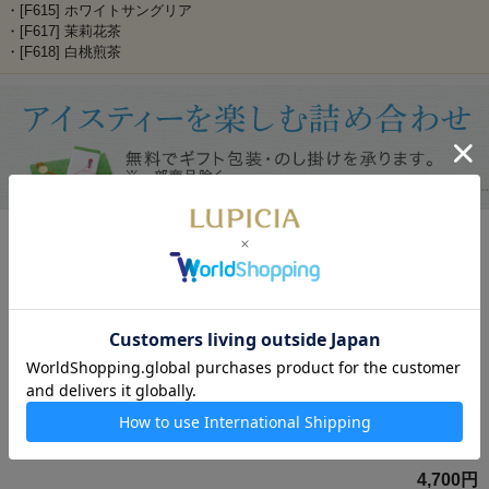
・[F615] ホワイトサングリア
・[F617] 茉莉花茶
・[F618] 白桃煎茶
冷茶におすすめのお茶3種「風鈴」
夏にぴったりの贈りもの。
数量限定
冷茶におすすめの日本茶「極上冷茶 知
覧 あさつゆ」と、もぎたての白桃の華
やかな香りをまとった紅茶「白桃」、
からだにもうれしい「香ばし黒豆麦
茶」を詰め合わせました。
4,700円