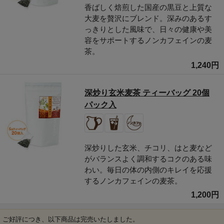
香ばしく焙煎した国産の黒豆と上質な
大麦を贅沢にブレンド。深みのあるす
っきりとした風味で、日々の健康や美
容をサポートするノンカフェインの麦
茶。
1,240円
深炒り玄米麦茶 ティーバッグ 20個
パック入
深炒りした玄米、チコリ、はと麦など
がバランスよく調和するコクのある味
わい。毎日の体の内側のキレイを応援
するノンカフェインの麦茶。
1,200円
ご好評につき、以下商品は完売いたしました。