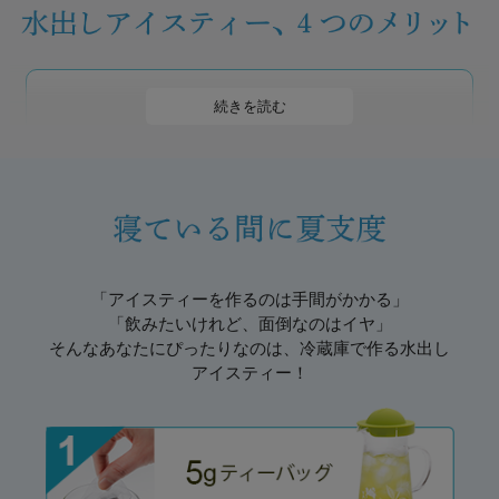
カフェイン控えめ
続きを読む
お茶はいれる温度によって浸出される成分が変化
します。特に近年は、水出しした緑茶の健康効果
が大きな話題に。お湯でいれるよりカフェインが
出にくいので、ごくごく飲みたい時にも安心で
す。
「アイスティーを作るのは手間がかかる」
「飲みたいけれど、面倒なのはイヤ」
とにかく簡単
そんなあなたにぴったりなのは、冷蔵庫で作る水出し
夜寝る前に水と茶葉を仕込んでおけば、朝には出
アイスティー！
来上がり。水出しならお茶の色が白く濁るクリー
ムダウンもおきにくく、透明感のあるアイスティ
ーが手軽に作れます。
※クリームダウンとは、紅茶のアイスティーを作る際に