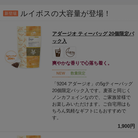
ルイボスの大容量が登場！
新登場
アダージオ ティーバッグ 20個限定パ
ック入
爽やかな香りで心落ち着く。
NEW
数量限定
「9204 アダージオ」の5gティーバッグ
20個限定パック入です。麦茶と同じく
ノンカフェインなので、ご家族皆様で
お楽しみいただけます。ご自宅用はも
ちろん気軽なギフトにもおすすめで
す。
1,900円