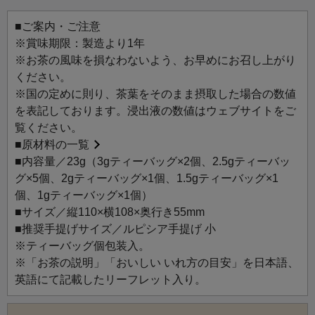
ているので、ハーブティーが初めての方にもおすすめで
す。
■ご案内・ご注意
気になるテーマに合わせて、お気に入りの一杯を見つけて
※賞味期限：製造より1年
みてください。
※お茶の風味を損なわないよう、お早めにお召し上がり
ください。
1日を通して、心とからだをやさしく整える。
※国の定めに則り、茶葉をそのまま摂取した場合の数値
1日のリズムに寄り添い、心とからだをいたわるハーブティ
を表記しております。浸出液の数値はウェブサイトをご
ーセット。
覧ください。
朝の静かな目覚めに、午後のひと息に、そしておやすみ前
■
原材料の一覧
に。
■内容量／23g（3gティーバッグ×2個、2.5gティーバッ
植物のやさしさが、あなたの毎日に穏やかな時間を届けま
グ×5個、2gティーバッグ×1個、1.5gティーバッグ×1
す。
個、1gティーバッグ×1個）
■サイズ／縦110×横108×奥行き55mm
【お茶ラインアップ】
■推奨手提げサイズ／ルピシア手提げ 小
9002 HONEYBUSH
※ティーバッグ個包装入。
9502 SWEET DREAMS!
※「お茶の説明」「おいしい いれ方の目安」を日本語、
9504 GINGER＆LEMON MYRTLE
英語にて記載したリーフレット入り。
9506 ELDERFLOWER & CHAMOMILE
9515 Feminin