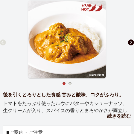
後を引くとろりとした食感 甘みと酸味、コクがふわり。
トマトをたっぷり使ったルウにバターやカシューナッツ、
生クリームが入り、スパイスの香りとまろやかさが両立し
続きを読む
た味わいに。チキンの旨みを逃さないよう、タンドリーチ
キン風に仕立ててから煮込みました。小麦との相性が抜群
なので、パンやナンを浸してどうぞ。
■ご案内・ご注意