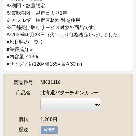
※期間・数量限定
※盛り付け写真にトッピングされているのはエルブ ド ニセ
※賞味期限：製造日より1年
コです（商品に含まれません）。
※アレルギー特定原材料 乳を使用
※店舗受け取りサービス対象外商品です。
【お召し上がり方】
※2026年6月23日（火）より価格改定いたしました。
フィルムの一部を1cmほど剥がし、冷凍のまま電子レンジ
■
原材料の一覧
で4.5～5分間(500W)温めてお召し上がりください。
■
栄養成分 »
※解凍後はお早めにお召し上がりください。
■内容量／180g
■サイズ／縦126×横185×高さ30mm
商品番号
NK31116
商品名
北海道バターチキンカレー
価格
1,200円
配送
冷凍便