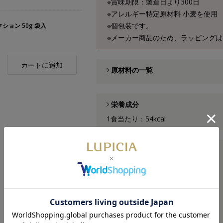
※賞味期限：製造日より300日
※アレルギー特定原材料 小麦を使用
※個包装です。
ョン 50g 袋入
※メーカー商品のため、ラッピング
カートに追加
原材料の一覧
栄養成分
1食当たり：54kcal
商品仕様
■内容量／5枚箱入
■サイズ／縦55×横80×高さ103mm
■推奨手提げサイズ／手提げ小
日本製
北陸製菓株式会社