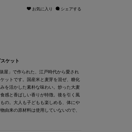
お気に入り
シェアする
ビスケット
「俵屋」で作られた、江戸時代から愛され
スケットです。国産米と麦芽を混ぜ、糖化
甘みを活かした素朴な味わい。炒った大麦
た食感と香ばしい香りが特徴。後を引く風
るもの。大人も子どもも楽しめる、体にや
動物由来の原材料は使用していないので、