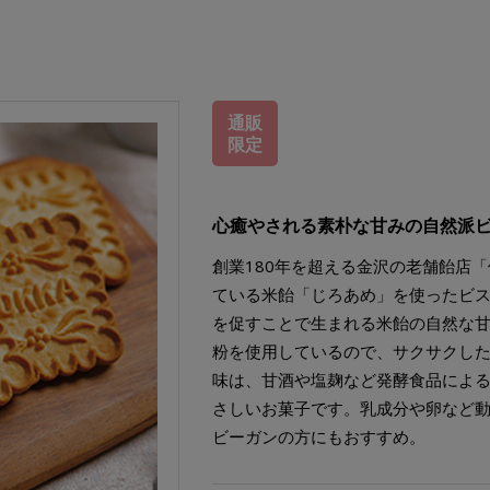
通販
限定
心癒やされる素朴な甘みの自然派
創業180年を超える金沢の老舗飴店
ている米飴「じろあめ」を使ったビ
を促すことで生まれる米飴の自然な
粉を使用しているので、サクサクし
味は、甘酒や塩麹など発酵食品によ
さしいお菓子です。乳成分や卵など
ビーガンの方にもおすすめ。