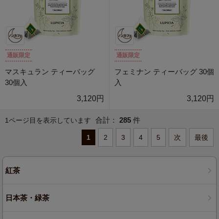
通販限定
通販限定
マスキュラン ティーバッグ
フェミナン ティーバッグ 30個
30個入
入
3,120円
3,120円
合計：
285
件
1ページ目を表示しています
1
2
3
4
5
次
最後
紅茶
日本茶・緑茶