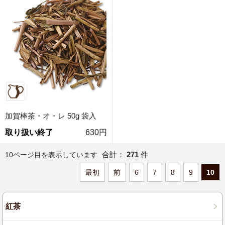
加賀棒茶・オ・レ 50g 袋入
取り扱い終了
630円
合計：
271
件
10ページ目を表示しています
最初
前
6
7
8
9
10
紅茶