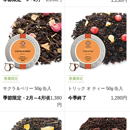
1,130円
数量限定
数量限定
サクラ＆ベリー 50g 缶入
トリック オ ティー 50g 缶入
季節限定・2月～4月頃
1,380
今季終了
1,280円
円