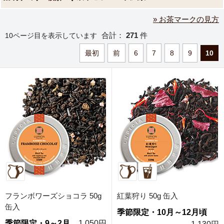
» お茶マークの見方
合計：
271
件
10ページ目を表示しています
最初
前
6
7
8
9
10
フランボワーズショコラ 50g
紅葉狩り 50g 缶入
缶入
季節限定・10月～12月頃
季節限定・9～2月
1,050円