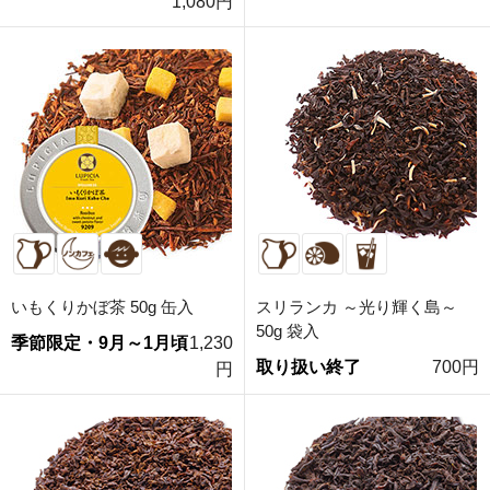
1,080円
いもくりかぼ茶 50g 缶入
スリランカ ～光り輝く島～
50g 袋入
季節限定・9月～1月頃
1,230
取り扱い終了
700円
円