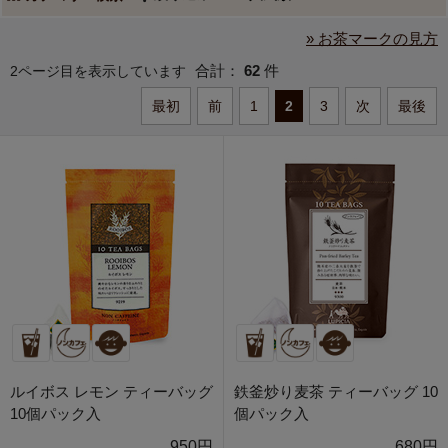
» お茶マークの見方
合計：
62
件
2ページ目を表示しています
最初
前
1
2
3
次
最後
ルイボス レモン ティーバッグ
鉄釜炒り麦茶 ティーバッグ 10
10個パック入
個パック入
950円
680円