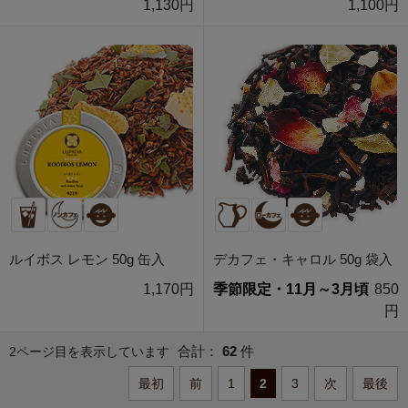
1,130円
1,100円
ルイボス レモン 50g 缶入
デカフェ・キャロル 50g 袋入
1,170円
季節限定・11月～3月頃
850
円
合計：
62
件
2ページ目を表示しています
最初
前
1
2
3
次
最後