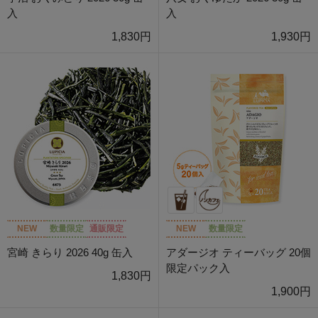
入
入
1,830円
1,930円
NEW
数量限定
通販限定
NEW
数量限定
宮崎 きらり 2026 40g 缶入
アダージオ ティーバッグ 20個
限定パック入
1,830円
1,900円