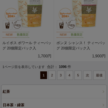
NEW
数量限定
NEW
数量限定
ルイボス ポワール ティーバッ
ボンヌ シャンス！ ティーバッ
グ 20個限定パック入
グ 20個限定パック入
1,700円
1,900円
合計：
1096
件
1ページ目を表示しています
1
2
3
4
5
次
最後
紅茶
日本茶・緑茶