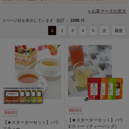
» お茶マークの見方
合計：
1096
件
1ページ目を表示しています
1
2
3
4
5
次
最後
通販限定
通販限定
【★スターターセット】バラ
【★スターターセット】バラ
エティー（ティーバッグ）
エティー