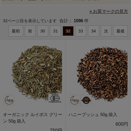
» お茶マークの見方
合計：
1096
件
32ページ目を表示しています
最初
前
30
31
32
33
34
次
最後
オーガニック ルイボス グリー
ハニーブッシュ 50g 袋入
ン 50g 袋入
600円
750円