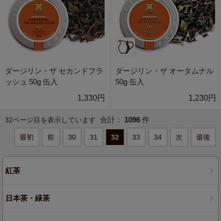
ダージリン・ザ セカンドフラ
ダージリン・ザ オータムナル
ッシュ 50g 缶入
50g 缶入
1,330円
1,230円
合計：
1096
件
32ページ目を表示しています
最初
前
30
31
32
33
34
次
最後
紅茶
日本茶・緑茶