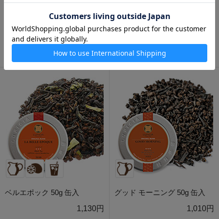
イングリッシュブレンド 50g
デカフェ・スペシャル 50g 缶
缶入
入
930円
1,170円
ベルエポック 50g 缶入
グッド モーニング 50g 缶入
1,130円
1,010円