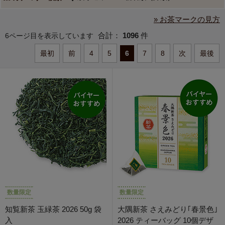
» お茶マークの見方
合計：
1096
件
6ページ目を表示しています
最初
前
4
5
6
7
8
次
最後
数量限定
数量限定
知覧新茶 玉緑茶 2026 50g 袋
大隅新茶 さえみどり｢春景色｣
入
2026 ティーバッグ 10個デザ