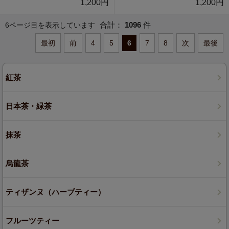
1,200円
1,200円
合計：
1096
件
6ページ目を表示しています
最初
前
4
5
6
7
8
次
最後
紅茶
日本茶・緑茶
抹茶
烏龍茶
ティザンヌ（ハーブティー）
フルーツティー