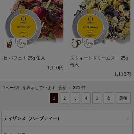
セ パフェ！ 25g 缶入
スウィートドリームス！ 25g
缶入
1,110円
1,110円
合計：
221
件
1ページ目を表示しています
1
2
3
4
5
次
最後
ティザンヌ（ハーブティー）