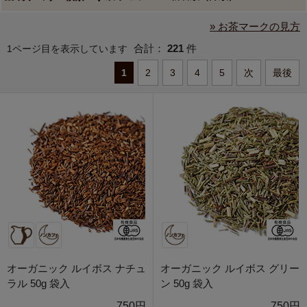
» お茶マークの見方
合計：
221
件
1ページ目を表示しています
1
2
3
4
5
次
最後
オーガニック ルイボス ナチュ
オーガニック ルイボス グリー
ラル 50g 袋入
ン 50g 袋入
750円
750円